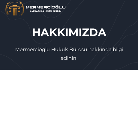
HAKKIMIZDA
Mermercioğlu Hukuk Bürosu hakkında bilgi
edinin.
Mermercioğlu
Hukuk Bürosu
Konkordato, İflas Erteleme ve Şirket