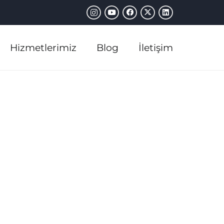
Hizmetlerimiz
Blog
İletişim
ize Ulaşın
+90 505 346 23 37
Telefon
info@mermercioglu.com
E-posta