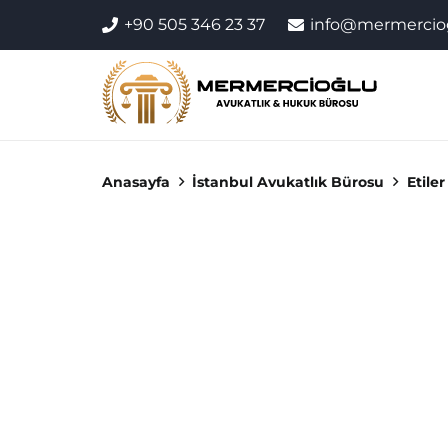
+90 505 346 23 37
info@mermercio
Anasayfa
İstanbul Avukatlık Bürosu
Etile