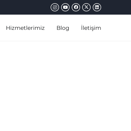
Hizmetlerimiz
Blog
İletişim
ize Ulaşın
+90 505 346 23 37
Telefon
info@mermercioglu.com
E-posta